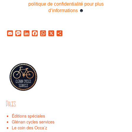
politique de confidentialité pour plus
☻
d’informations
Email
Message
LinkedIn
Facebook
WhatsApp
X
Partager
Pages
Éditions spéciales
Glénan cycles services
Le coin des Occa’z