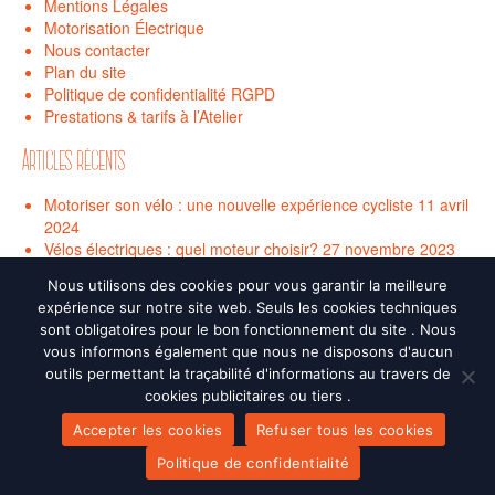
Mentions Légales
Motorisation Électrique
Nous contacter
Plan du site
Politique de confidentialité RGPD
Prestations & tarifs à l’Atelier
Articles récents
Motoriser son vélo : une nouvelle expérience cycliste
11 avril
2024
Vélos électriques : quel moteur choisir?
27 novembre 2023
Nous utilisons des cookies pour vous garantir la meilleure
ARCHIVES
expérience sur notre site web. Seuls les cookies techniques
sont obligatoires pour le bon fonctionnement du site . Nous
avril 2024
vous informons également que nous ne disposons d'aucun
novembre 2023
outils permettant la traçabilité d'informations au travers de
cookies publicitaires ou tiers .
Politique de confidentialité RGPD
Mentions Légales
Nous contacter
Accepter les cookies
Refuser tous les cookies
Plan du site
Politique de confidentialité