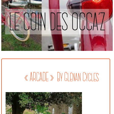
LE COIN DES OCCA’Z
« ARCADE » By Glénan Cycles